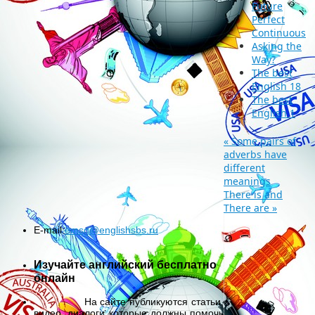
Future
Perfect
Continuous
Asking the
Way?
The best
English 18
The best
English 1
«
Some pairs of
adverbs have
different
meanings
There is and
There are
»
E-mail:
emsg@englishsbs.ru
Изучайте английский бесплатно
онлайн
На сайте публикуются статьи,
видео, диалоги которые должны помочь