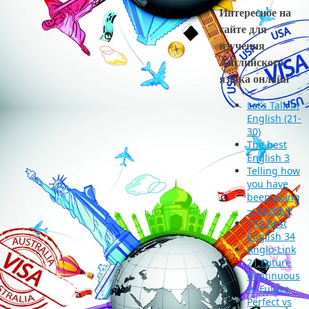
Интересное на
сайте для
изучения
Английского
языка онлайн
Let’s Talk in
English (21-
30)
The best
English 3
Telling how
you have
been doing
—positive
The best
English 34
Anglo-Link
21 Future
Continuous
vs Future
Perfect vs