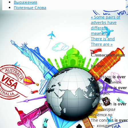
Выражения
Полезные Слова
«
Some pairs of
adverbs have
different
meanings
There is and
There are
»
Словосочетания
be over
The lesson
is over
— у
рок окончен.
The debate
is over
—
вопрос
исчерпан
integration
is over
—
интеграл
берётся по
The concert
is over
—
концерт