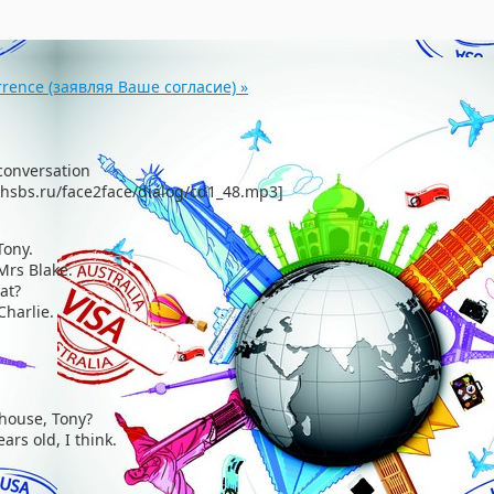
urrence (заявляя Ваше согласие)
»
conversation
ishsbs.ru/face2face/dialog/cd1_48.mp3]
Tony.
Mrs Blake.
cat?
Charlie.
 house, Tony?
ars old, I think.