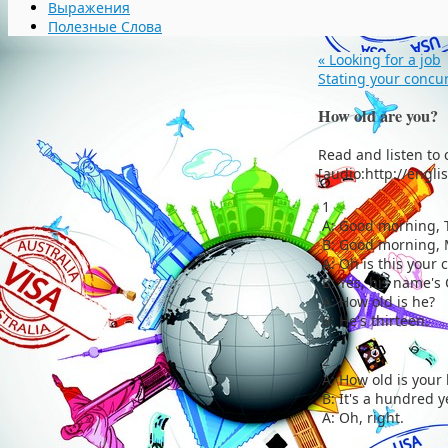
Выражения
Полезные Слова
«
Looking for a job
Stating your conc
How old are you?
Read and listen to 
[audio:http://engl
1
A: Good morning, 
В: Good morning, 
A: Oh is this your 
В: Yes, his name's 
A: How old is he?
В: He's thirteen.
2
A: How old is your
В: It's a hundred ye
A: Oh, right.