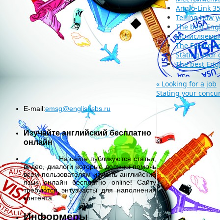
Anglo-Link 3
Telling how 
The best Eng
Исчисляемые
The Future P
Stating your
The best Eng
«
Looking for a job
Stating your conc
E-mail:
emsg@englishsbs.ru
Изучайте английский бесплатно
онлайн
На сайте публикуются статьи,
видео, диалоги которые должны помочь
всем пользователям изучить английский
язык онлайн бесплатно online! Сайту
требуются энтузиасты для наполнения
контента.
Информеры