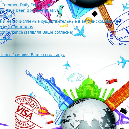
5 Common Daily Expressions
you have been doing—negative
lish 44
 и не исчисляемые существительные в английском языке
erfect Continuous
 concurrence (заявляя Ваше согласие)
lish 51
urrence (заявляя Ваше согласие)
»