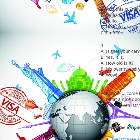
3
A: And this is Emily
В: Hello, Emily.
C: Hello.
В: How old are you
C: I'm nine.
4
A: Is that your car?
В: Yes, it is.
A: How old is it?
В: It's twenty-one 
A: Wow!
5
A: Bonnie … come h
В: What a nice dog
A: She's seven. Or 
Интересное на са
Местоимени