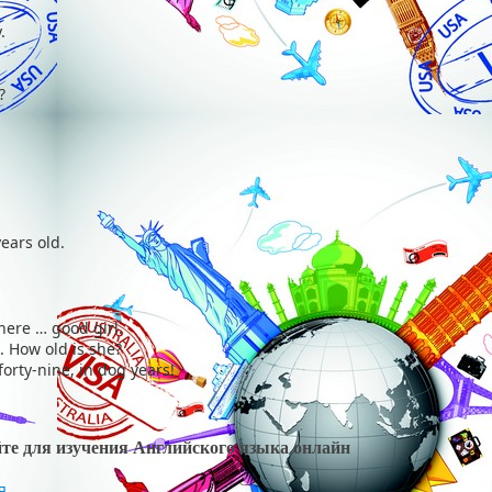
.
?
years old.
ere … good girl.
. How old is she?
forty-nine, in dog years!
йте для изучения Английского языка онлайн
я