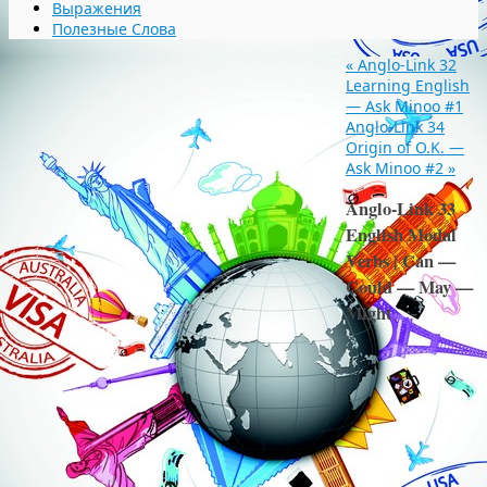
Выражения
Полезные Слова
«
Anglo-Link 32
Learning English
— Ask Minoo #1
Anglo-Link 34
Origin of O.K. —
Ask Minoo #2
»
Anglo-Link 33
English Modal
Verbs | Can —
Could — May —
Might