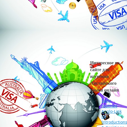
Интересное на
сайте для
изучения
Английского
языка онлайн
Daily
routines
Anglo-Link
08
Introduction