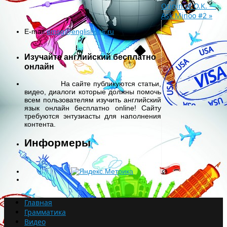
Origin of O.K. —
Ask Minoo #2
»
E-mail:
emsg@englishsbs.ru
Изучайте английский бесплатно
онлайн
На сайте публикуются статьи,
видео, диалоги которые должны помочь
всем пользователям изучить английский
язык онлайн бесплатно online! Сайту
требуются энтузиасты для наполнения
контента.
Информеры
Главная
Грамматика
Видео