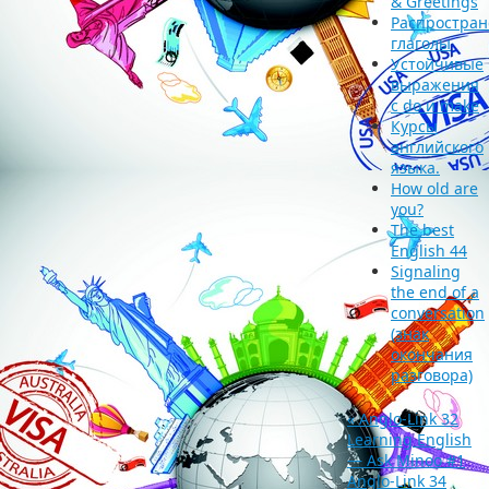
& Greetings
Распростра
глаголы
Устойчивые
выражения
с do и make
Курсы
английского
языка.
How old are
you?
The best
English 44
Signaling
the end of a
conversation
(знак
окончания
разговора)
«
Anglo-Link 32
Learning English
— Ask Minoo #1
Anglo-Link 34