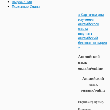
Выражения
Полезные Слова
«
Карточки для
изучения
английского
языка
выучить
английский
бесплатно видео
»
Английский
язык
онлайн/online
Английский
язык
онлайн/online
English step by step.
Изучение