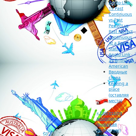
Anglo-Link
15 Past
Continuous
vs Past
Perfect vs
Past Perfect
Continuous
At a Railway
Station
Anglo-Link
39 British vs
American
Вводные
слова
Leaving a
place
(оставляя
место)
«
Expressing
acceptance
(выражая
одобрение)
Gogo’s
»