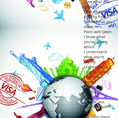
I see what you
mean.
I see where you’re
coming from.
I know what you
mean.
Point well taken.
I know what
you’re talking
about.
I understand
what you’re
saying.
Understood.
I dig it. (slang)
I can dig it.
(slang)
I got you.
Gotcha.
(I) got it.
I follow you.
I’m there with
you.
I’ve been there.