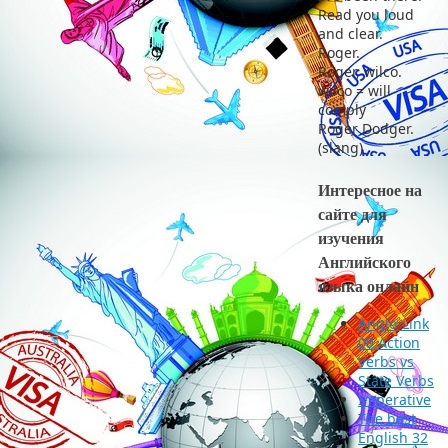
Read you loud
and clear.
Roger.
Roger, wilco.
wilco = will
comply
Roger Dodger.
(slang)
Интересное на
сайте для
изучения
Английского
языка онлайн
Anglo-Link
09 Action
Verbs vs
State Verbs
Imperative
The best
English 32