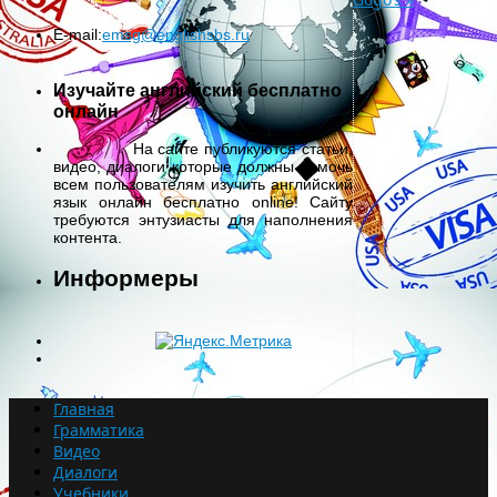
E-mail:
emsg@englishsbs.ru
Изучайте английский бесплатно
онлайн
На сайте публикуются статьи,
видео, диалоги которые должны помочь
всем пользователям изучить английский
язык онлайн бесплатно online! Сайту
требуются энтузиасты для наполнения
контента.
Информеры
Главная
Грамматика
Видео
Диалоги
Учебники